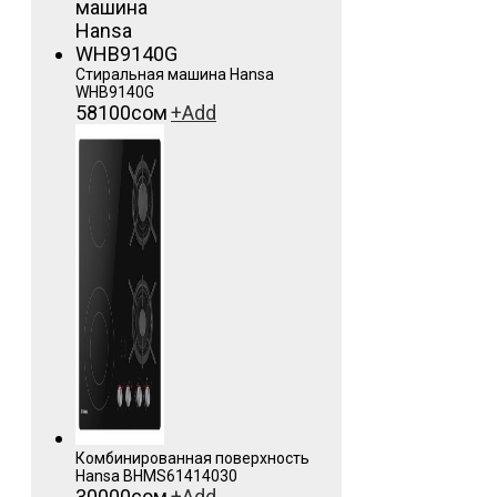
Стиральная машина Hansa
WHB9140G
58100
сом
+
Add
Комбинированная поверхность
Hansa BHMS61414030
30000
сом
+
Add