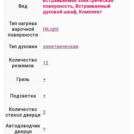
Встраиваемая электрическая
Вид
поверхность, Встраиваемый
духовой шкаф, Комплект
Тип нагрева
варочной
HiLight
поверхности
Тип духовки
электрическая
Количество
12
режимов
Гриль
+
Подсветка
+
Количество
3
стекол дверци
Автодоводчик
+
дверци