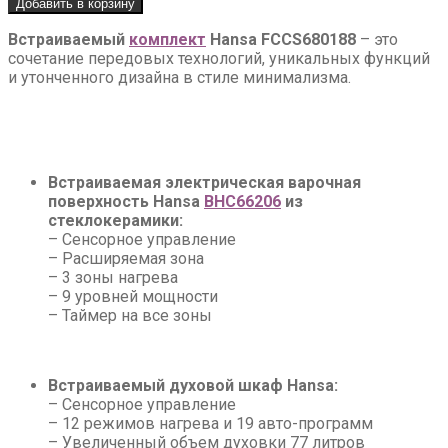
Добавить в корзину
Комплект
Hansa
Встраиваемый
комплект
Hansa FCCS680188
– это
FCCS680188
сочетание передовых технологий, уникальных функций
(Встраиваемый
и утонченного дизайна в стиле минимализма.
духовой
шкаф
+
Электрическая
поверхность
Встраиваемая электрическая варочная
BHC66206)
поверхность Hansa
BHC66206
из
стеклокерамики:
– Сенсорное управление
– Расширяемая зона
– 3 зоны нагрева
– 9 уровней мощности
– Таймер на все зоны
Встраиваемый духовой шкаф Hansa:
– Сенсорное управление
– 12 режимов нагрева и 19 авто-программ
– Увеличенный объем духовки 77 литров