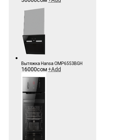
Вытяжка Hansa OMP6553BGH
16000
сом
+
Add