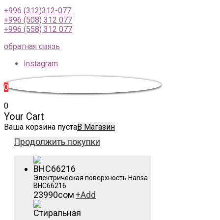
+996 (312)312-077
+996 (508) 312 077
+996 (558) 312 077
обратная связь
Instagram
0
0
Your Cart
Ваша корзина пуста
В Магазин
Продолжить покупки
Электрическая поверхность Hansa
BHC66216
23990
сом
+
Add