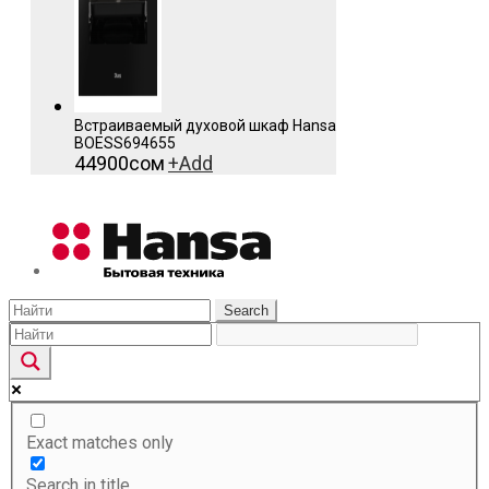
Встраиваемый духовой шкаф Hansa
BOESS694655
44900
сом
+
Add
Search
Exact matches only
Search in title