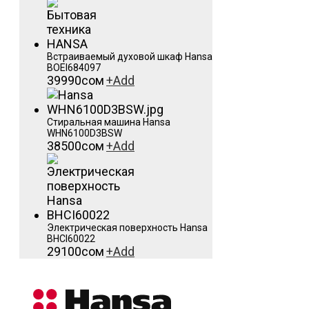
Встраиваемый духовой шкаф Hansa
BOEI684097
39990
сом
+
Add
Стиральная машина Hansa
WHN6100D3BSW
38500
сом
+
Add
Электрическая поверхность Hansa
BHCI60022
29100
сом
+
Add