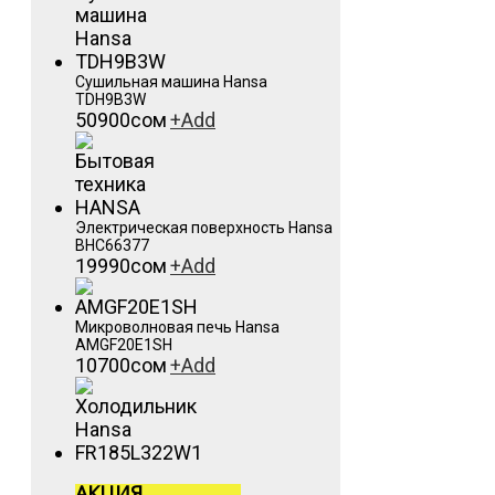
Сушильная машина Hansa
TDH9B3W
50900
сом
+
Add
Электрическая поверхность Hansa
BHC66377
19990
сом
+
Add
Микроволновая печь Hansa
AMGF20E1SH
10700
сом
+
Add
АКЦИЯ