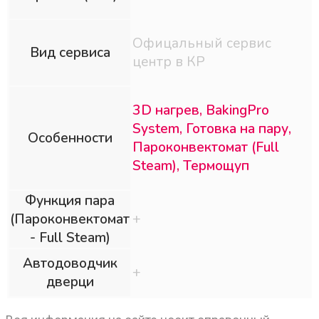
Офицальный сервис
Вид сервиса
центр в КР
3D нагрев, BakingPro
System, Готовка на пару,
Особенности
Пароконвектомат (Full
Steam), Термощуп
Функция пара
(Пароконвектомат
+
- Full Steam)
Автодоводчик
+
дверци