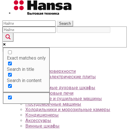
Search
Menu
Exact matches only
Главная
Каталог
Search in title
Варочные поверхности
Газовые и электрические плиты
Search in content
Вытяжки
Встраиваемые духовые шкафы
Микроволновые печи
Стиральные и сушильные машины
Посудомоечные машины
Холодильники и морозильные камеры
Кондиционеры
Аксессуары
Винные шкафы