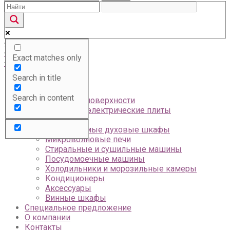
+996 (312) 312-077
+996 (508) 312 077
Exact matches only
+996 (558) 312 077
Search in title
Главная
Каталог
Search in content
Варочные поверхности
Газовые и электрические плиты
Вытяжки
Встраиваемые духовые шкафы
Микроволновые печи
Стиральные и сушильные машины
Посудомоечные машины
Холодильники и морозильные камеры
Кондиционеры
Аксессуары
Винные шкафы
Специальное предложение
О компании
Контакты