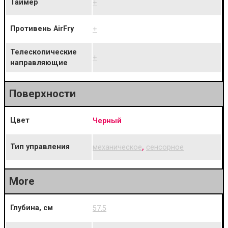
Таймер
+
Противень AirFry
+
Телескопические
+
направляющие
Поверхности
Цвет
Черный
Тип управления
механическое
,
сенсорное
More
Глубина, см
57.5