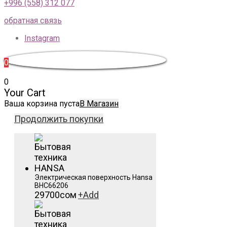
+996 (558) 312 077
обратная связь
Instagram
0
0
Your Cart
Ваша корзина пуста
В Магазин
Продолжить покупки
Электрическая поверхность Hansa
BHC66206
29700
сом
+
Add