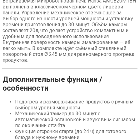
микроволновая
Встраиваемая микроволновая печь Hansa AMGB20M1BH
печь
выполнена в классическом чёрном цвете лицевой
Hansa
панели. Управление механическое отвечающее за
AMGB20M1BH
выбор одного из шести уровней мощности и установку
времени приготовления до 30 минут. Объём камеры
составляет 20л, что делает устройство компактным и
удобным для повседневного использования.
Внутренняя поверхность камеры эмалированная — её
легко мыть. В комплекте идёт съёмный стеклянный
поворотный стол Ø 245 мм для равномерного прогрева
продуктов.
Дополнительные функции /
особенности
Подогрев и размораживание продуктов с ручным
выбором уровня мощности
Механический таймер до 30 минут с
автоматической остановкой и звуковым сигналом
по окончании отсчёта
Функция отсрочки старта (до 24 ч) для готового
блюда к нужному времени