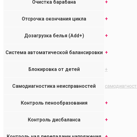
Очистка барабана
+
Отсрочка окончания цикла
+
Дозагрузка белья (Add+)
+
Система автоматической балансировки
+
Блокировка от детей
+
Самодиагностика неисправностей
самодиагност
Контроль пенообразования
+
Контроль дисбаланса
+
Контроль над перепадами напряжения
+