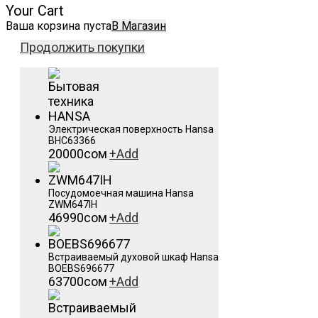
Your Cart
Ваша корзина пуста
В Магазин
Продолжить покупки
Электрическая поверхность Hansa
BHC63366
20000
сом
+
Add
Посудомоечная машина Hansa
ZWM647IH
46990
сом
+
Add
Встраиваемый духовой шкаф Hansa
BOEBS696677
63700
сом
+
Add