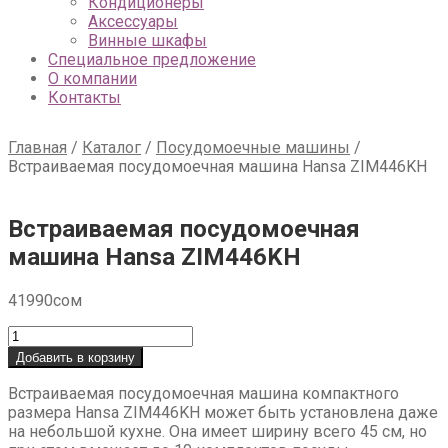
Кондиционеры
Аксессуары
Винные шкафы
Специальное предложение
О компании
Контакты
Главная
/
Каталог
/
Посудомоечные машины
/
Встраиваемая посудомоечная машина Hansa ZIM446KH
Встраиваемая посудомоечная
машина Hansa ZIM446KH
41990
сом
Количество
товара
Добавить в корзину
Встраиваемая
посудомоечная
Встраиваемая посудомоечная машина компактного
машина
размера Hansa ZIM446KH может быть установлена даже
Hansa
на небольшой кухне. Она имеет ширину всего 45 см, но