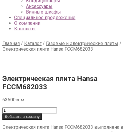
Кондиционеры
Аксессуары
Винные шкафы
Специальное предложение
О компании
Контакты
Главная
/
Каталог
/
Газовые и электрические плиты
/
Электрическая плита Hansa FCCM682033
Электрическая плита Hansa
FCCM682033
63500
сом
Количество
товара
Добавить в корзину
Электрическая
плита
Электрическая плита Hansa FCCM682033 выполнена в