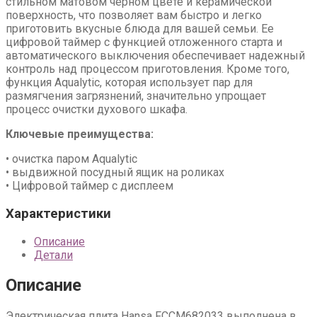
Hansa
стильном матовом черном цвете и керамической
FCCM682033
поверхность, что позволяет вам быстро и легко
приготовить вкусные блюда для вашей семьи. Ее
цифровой таймер с функцией отложенного старта и
автоматического выключения обеспечивает надежный
контроль над процессом приготовления. Кроме того,
функция Aqualytic, которая использует пар для
размягчения загрязнений, значительно упрощает
процесс очистки духового шкафа.
Ключевые преимущества:
• очистка паром Aqualytic
• выдвижной посудный ящик на роликах
• Цифровой таймер с дисплеем
Характеристики
Описание
Детали
Описание
Электрическая плита Hansa FCCM682033 выполнена в