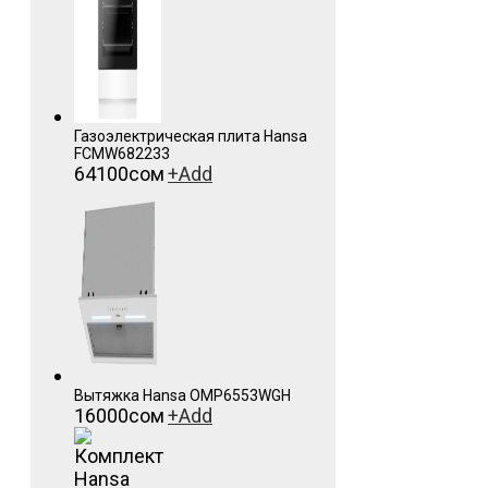
Газоэлектрическая плита Hansa
FCMW682233
64100
сом
+
Add
Вытяжка Hansa OMP6553WGH
16000
сом
+
Add