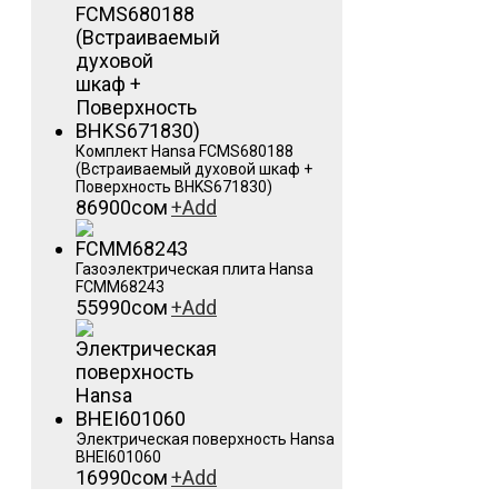
Комплект Hansa FCMS680188
(Встраиваемый духовой шкаф +
Поверхность BHKS671830)
86900
сом
+
Add
Газоэлектрическая плита Hansa
FCMM68243
55990
сом
+
Add
Электрическая поверхность Hansa
BHEI601060
16990
сом
+
Add