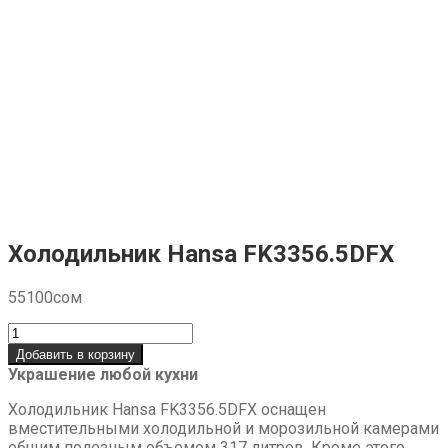
Холодильник Hansa FK3356.5DFX
55100
сом
Количество
товара
Добавить в корзину
Холодильник
Украшение любой кухни
Hansa
FK3356.5DFX
Холодильник Hansa FK3356.5DFX оснащен
вместительными холодильной и морозильной камерами
общим полезным объемом 317 литров. Кроме этого