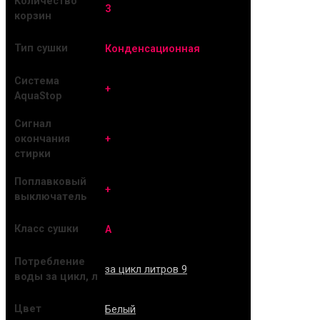
Количество
3
корзин
Тип сушки
Конденсационная
Система
+
AquaStop
Сигнал
+
окончания
стирки
Поплавковый
+
выключатель
Класс сушки
A
Потребление
за цикл литров 9
воды за цикл, л
Цвет
Белый