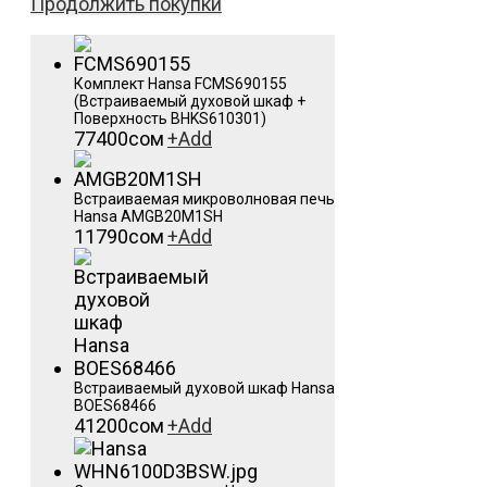
Продолжить покупки
Комплект Hansa FCMS690155
(Встраиваемый духовой шкаф +
Поверхность BHKS610301)
77400
сом
+
Add
Встраиваемая микроволновая печь
Hansa AMGB20M1SH
11790
сом
+
Add
Встраиваемый духовой шкаф Hansa
BOES68466
41200
сом
+
Add