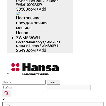
Стиральная машина Hansa
WHN6100D3BSW
38500
сом
+
Add
Настольная посудомоечная
машина Hansa ZWM536WH
25490
сом
+
Add
Search