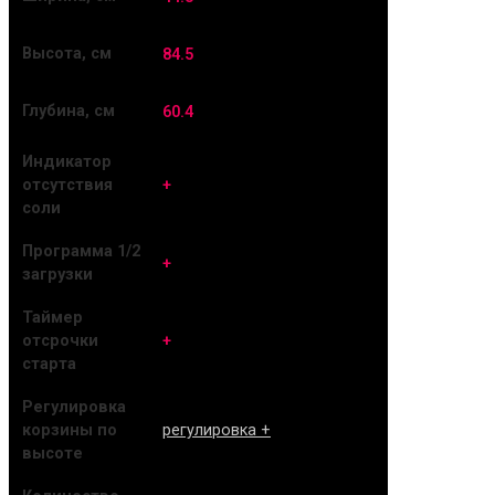
Высота, см
84.5
Глубина, см
60.4
Индикатор
+
отсутствия
соли
Программа 1/2
+
загрузки
Таймер
+
отсрочки
старта
Регулировка
регулировка +
корзины по
высоте