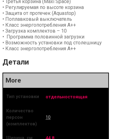
• Третья корзина (Maxi Space)
• Регулируемая по высоте корзина
•
Защита от протечек (Aquastop)
• Поплавковый выключатель
• Класс энергопотребления
А++
•
Загрузка комплектов – 10
•
Программа половинной загрузки
•
Возможность установки под столешницу
•
Класс энергопотребления А++
Детали
More
Тип установки
отдельностоящая
Количество
10
персон
(комплектов)
Ширина, см
44.8