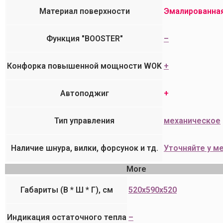
Материал поверхности
Эмалированная
Функция "BOOSTER"
–
Конфорка повышенной мощности WOK
+
Автоподжиг
+
Тип управления
механическое
Наличие шнура, вилки, форсунок и тд.
Уточняйте у 
More
Габариты (В * Ш * Г), см
520x590x520
Индикация остаточного тепла
–