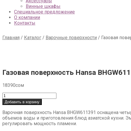
Аксессуары
Винные шкафы
Специальное предложение
О компании
Контакты
Главная
/
Каталог
/
Варочные поверхности
/
Газовая пов
Газовая поверхность Hansa BHGW61
18390
сом
Количество
товара
Добавить в корзину
Газовая
поверхность
Варочная поверхность Hansa BHGW611391 оснащена четыр
Hansa
объемов воды и приготовления блюд азиатской кухни. Эм
BHGW611391
регулировать мощность пламени.