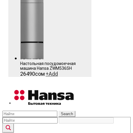
Настольная посудомоечная
машина Hansa ZWM536SH
26490
сом
+
Add
Search