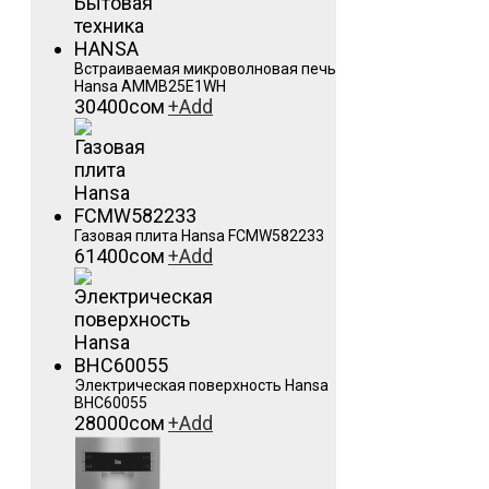
Встраиваемая микроволновая печь
Hansa AMMB25E1WH
30400
сом
+
Add
Газовая плита Hansa FCMW582233
61400
сом
+
Add
Электрическая поверхность Hansa
BHC60055
28000
сом
+
Add