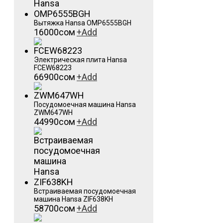
Вытяжка Hansa OMP6555BGH
16000
сом
+
Add
Электрическая плита Hansa
FCEW68223
66900
сом
+
Add
Посудомоечная машина Hansa
ZWM647WH
44990
сом
+
Add
Встраиваемая посудомоечная
машина Hansa ZIF638KH
58700
сом
+
Add