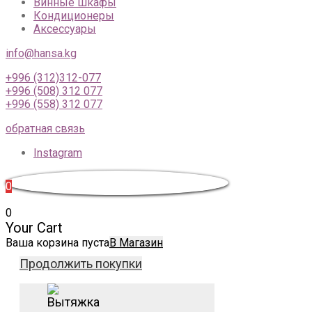
Винные шкафы
Кондиционеры
Аксессуары
info@hansa.kg
+996 (312)312-077
+996 (508) 312 077
+996 (558) 312 077
обратная связь
Instagram
0
0
Your Cart
Ваша корзина пуста
В Магазин
Продолжить покупки