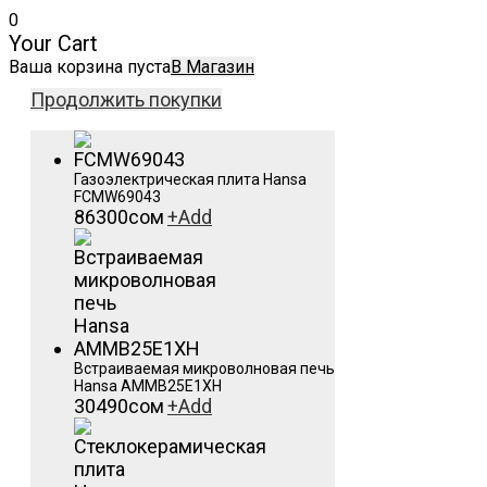
0
Your Cart
Ваша корзина пуста
В Магазин
Продолжить покупки
Газоэлектрическая плита Hansa
FCMW69043
86300
сом
+
Add
Встраиваемая микроволновая печь
Hansa AMMB25E1XH
30490
сом
+
Add