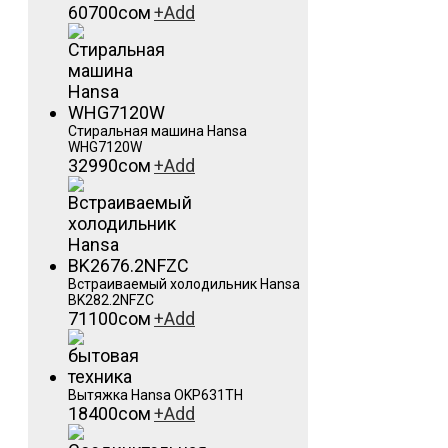
60700
сом
+
Add
Стиральная машина Hansa
WHG7120W
32990
сом
+
Add
Встраиваемый холодильник Hansa
BK282.2NFZC
71100
сом
+
Add
Вытяжка Hansa OKP631TH
18400
сом
+
Add