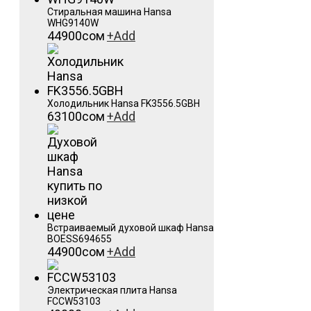
Стиральная машина Hansa
WHG9140W
44900
сом
+
Add
Холодильник Hansa FK3556.5GBH
63100
сом
+
Add
Встраиваемый духовой шкаф Hansa
BOESS694655
44900
сом
+
Add
Электрическая плита Hansa
FCCW53103