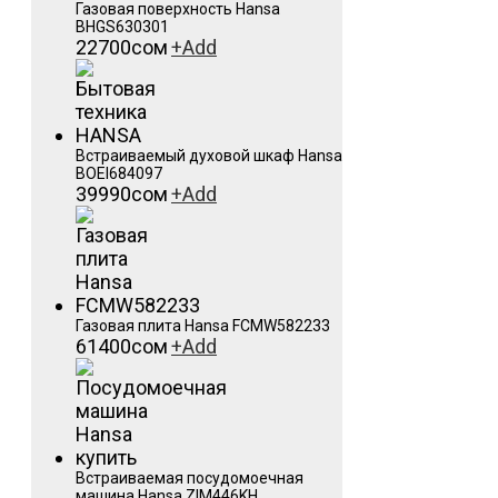
Газовая поверхность Hansa
BHGS630301
22700
сом
+
Add
Встраиваемый духовой шкаф Hansa
BOEI684097
39990
сом
+
Add
Газовая плита Hansa FCMW582233
61400
сом
+
Add
Встраиваемая посудомоечная
машина Hansa ZIM446KH